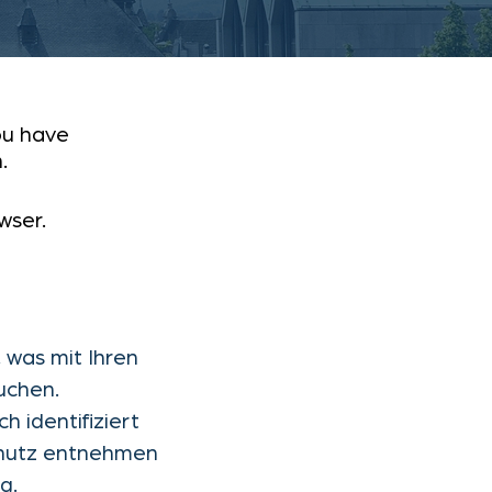
ou have
.
wser.
 was mit Ihren
uchen.
 identifiziert
chutz entnehmen
g.