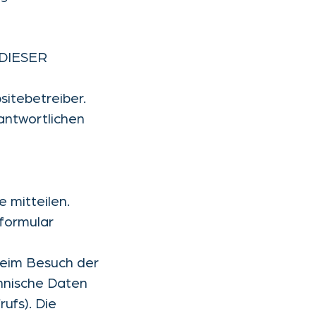
DIESER
itebetreiber.
antwortlichen
 mitteilen.
tformular
beim Besuch der
chnische Daten
ufs). Die