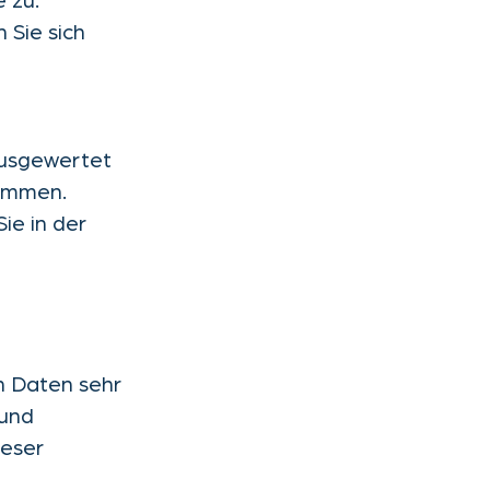
 zu.
 Sie sich
ausgewertet
rammen.
ie in der
n Daten sehr
 und
ieser