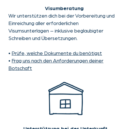
•
Sieh dir unsere Wohnangebote für Studierende
an
•
Fordere ein Wohnungsangebot an
Mentoring & Wohlbefinden
Persönliche Ansprechpersonen, regelmäßige
Check-ins und Orientierungshilfen für einen
gelungenen Start in Deutschland.
•
Buche dein Onboarding-Gespräch