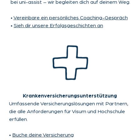
Theaterstraße 30-32
Contact
52062 Aachen
AGB
legal notice
privacy policy
This website uses cookies.
OK
Please read our
privacy
policy
for details.
Decline