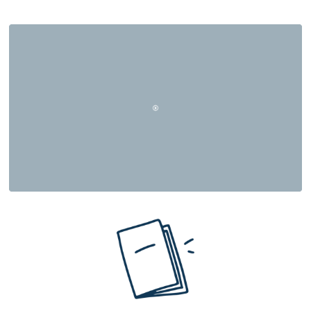
Visumberatung
Wir unterstützen dich bei der Vorbereitung und
Einreichung aller erforderlichen
Visumsunterlagen – inklusive beglaubigter
Schreiben und Übersetzungen.
•
Prüfe, welche Dokumente du benötigst
•
Frag uns nach den Anforderungen deiner
Botschaft
Unterstützung bei der Unterkunft
Preiswerte und möblierte Wohnmöglichkeiten –
organisiert noch vor deiner Ankunft in Aachen.