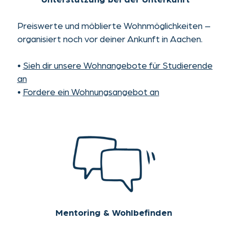
Zeugnisanerkennung
(Document Recognition)
Wir unterstützen dich beim offiziellen
Anerkennungsverfahren deiner Zeugnisse und
der Kommunikation mit den deutschen
Behörden.
•
Starte deinen Anerkennungsprozess
•
Lade die Checkliste für dein Herkunftsland
herunter
Coaching für die Hochschulbewerbung
Von der Studiengangwahl bis zur Unterstützung