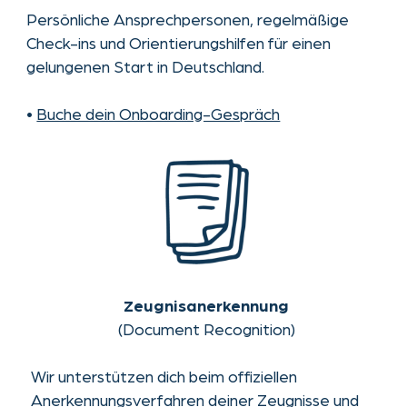
bei uni-assist – wir begleiten dich auf deinem Weg.
•
Vereinbare ein persönliches Coaching-Gespräch
•
Sieh dir unsere Erfolgsgeschichten an
Krankenversicherungs
unterstützung
Umfassende Versicherungslösungen mit Partnern,
die alle Anforderungen für Visum und Hochschule
erfüllen.
•
Buche deine Versicherung
FRAGEN?